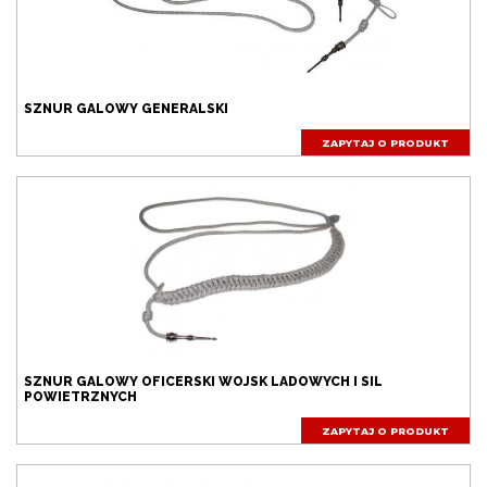
SZNUR GALOWY GENERALSKI
Dodano do zapytania produktowego
Zapytanie produktowe zostało wysłane
ZAPYTAJ O PRODUKT
SZNUR GALOWY OFICERSKI WOJSK LADOWYCH I SIL
POWIETRZNYCH
ZAPYTAJ O PRODUKT