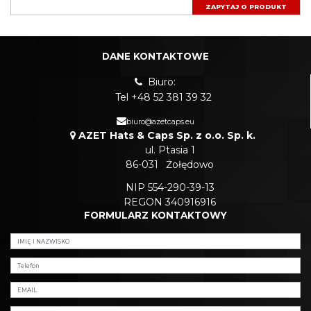
ZAPYTAJ O PRODUKT
DANE KONTAKTOWE
Biuro:
Tel +48 52 381 39 32
biuro@azetcaps.eu
AZET Hats & Caps Sp. z o.o. Sp. k.
ul. Ptasia 1
86-031
Żołędowo
NIP 554-290-39-13
REGON 340916916
FORMULARZ KONTAKTOWY
Dodano do zapytania produktowego
Zapytanie produktowe zostało wysłane