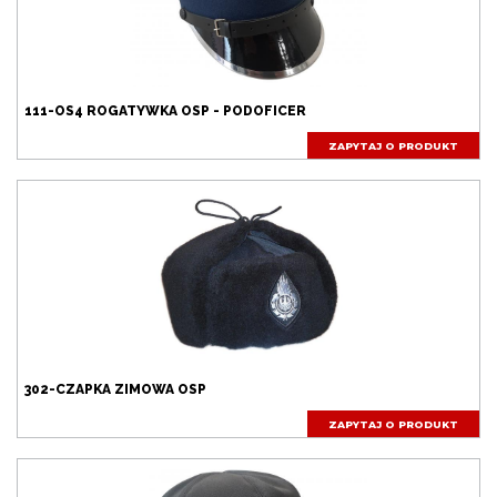
Dodano do zapytania produktowego
Zapytanie produktowe zostało wysłane
111-OS4 ROGATYWKA OSP - PODOFICER
ZAPYTAJ O PRODUKT
302-CZAPKA ZIMOWA OSP
ZAPYTAJ O PRODUKT