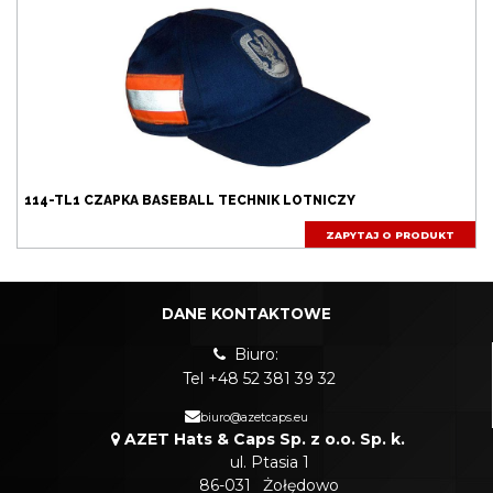
114-TL1 CZAPKA BASEBALL TECHNIK LOTNICZY
ZAPYTAJ O PRODUKT
DANE KONTAKTOWE
Biuro:
Tel +48 52 381 39 32
biuro@azetcaps.eu
AZET Hats & Caps Sp. z o.o. Sp. k.
ul. Ptasia 1
86-031
Żołędowo