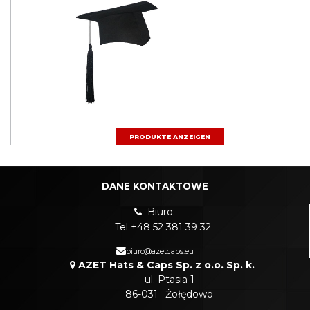
PRODUKTE ANZEIGEN
DANE KONTAKTOWE
Biuro:
Tel +48 52 381 39 32
biuro@azetcaps.eu
AZET Hats & Caps Sp. z o.o. Sp. k.
ul. Ptasia 1
86-031
Żołędowo