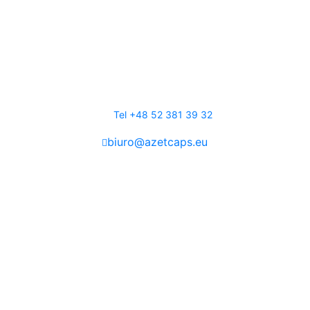
DANE KONTAKTOWE
Biuro:
Tel +48 52 381 39 32
biuro@azetcaps.eu
AZET Hats & Caps Sp. z o.o. Sp. k.
ul. Ptasia 1
86-031
Żołędowo
NIP 554-290-39-13
REGON 340916916