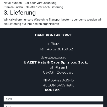
Neue Kunden – Bar oder Vorauszahlung,
Stammkunden – Geldtransfer nach Lieferung.
3. Lieferung
Wir kalkulieren unsere Ware ohne Transportkosten, aber gerne werden wir
die Lieferung auf Ihre Kosten organisieren
DANE KONTAKTOWE
Biuro:
Tel +48 52 381 39 32
biuro@azetcaps.eu
AZET Hats & Caps Sp. z o.o. Sp. k.
ul. Ptasia 1
86-031
Żołędowo
NIP 554-290-39-13
REGON 340916916
KONTAKT
Dodano do zapytania produktowego
Zapytanie produktowe zostało wysłane