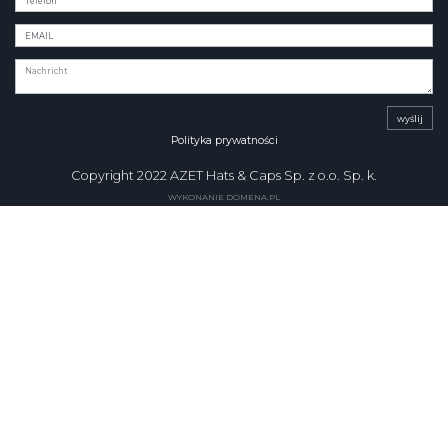
wyślij
Polityka prywatności
Copyright 2022 AZET Hats & Caps Sp. z o.o. Sp. k.
WYKONANIE DOMENA.PL