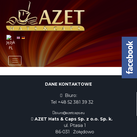
DANE KONTAKTOWE
Biuro:
Tel +48 52 381 39 32
biuro@azetcaps.eu
AZET Hats & Caps Sp. z o.o. Sp. k.
ul. Ptasia 1
86-031
Żołędowo
Dodano do zapytania produktowego
Zapytanie produktowe zostało wysłane