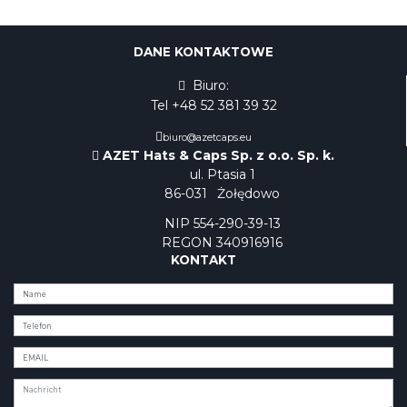
DANE KONTAKTOWE
Biuro:
Tel +48 52 381 39 32
biuro@azetcaps.eu
AZET Hats & Caps Sp. z o.o. Sp. k.
ul. Ptasia 1
86-031
Żołędowo
NIP 554-290-39-13
REGON 340916916
KONTAKT